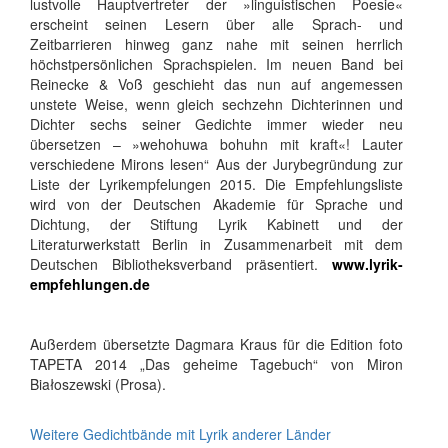
lustvolle Hauptvertreter der »linguistischen Poesie«
erscheint seinen Lesern über alle Sprach- und
Zeitbarrieren hinweg ganz nahe mit seinen herrlich
höchstpersönlichen Sprachspielen. Im neuen Band bei
Reinecke & Voß geschieht das nun auf angemessen
unstete Weise, wenn gleich sechzehn Dichterinnen und
Dichter sechs seiner Gedichte immer wieder neu
übersetzen – »wehohuwa­ bohuhn mit kraft«! Lauter
verschiedene Mirons lesen“ Aus der Jurybegründung zur
Liste der Lyrikempfelungen 2015. Die Empfehlungsliste
wird von der Deutschen Akademie für Sprache und
Dichtung, der Stiftung Lyrik Kabinett und der
Literaturwerkstatt Berlin in Zusammenarbeit mit dem
Deutschen Bibliotheksverband präsentiert.
www.lyrik-
empfehlungen.de
Außerdem übersetzte Dagmara Kraus für die Edition foto
TAPETA 2014 „Das geheime Tagebuch“ von Miron
Białoszewski (Prosa).
Weitere Gedichtbände mit Lyrik anderer Länder