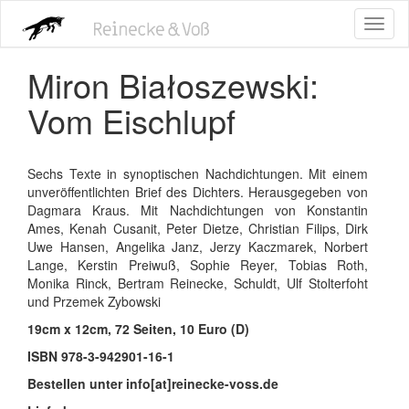
Direkt
Toggl
zum
naviga
Inhalt
Miron Białoszewski:
Vom Eischlupf
Sechs Texte in synoptischen Nachdichtungen. Mit einem
unveröffentlichten Brief des Dichters. Herausgegeben von
Dagmara Kraus. Mit Nachdichtungen von Konstantin
Ames, Kenah Cusanit, Peter Dietze, Christian Filips, Dirk
Uwe Hansen, Angelika Janz, Jerzy Kaczmarek, Norbert
Lange, Kerstin Preiwuß, Sophie Reyer, Tobias Roth,
Monika Rinck, Bertram Reinecke, Schuldt, Ulf Stolterfoht
und Przemek Zybowski
19cm x 12cm, 72 Seiten, 10 Euro (D)
ISBN 978-3-942901-16-1
Bestellen unter info[at]reinecke-voss.de