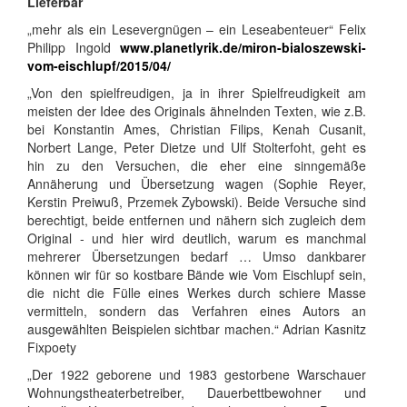
Lieferbar
„mehr als ein Lesevergnügen – ein Leseabenteuer“ Felix
Philipp Ingold
www.planetlyrik.de/miron-bialoszewski-
vom-eischlupf/2015/04/
„Von den spielfreudigen, ja in ihrer Spielfreudigkeit am
meisten der Idee des Originals ähnelnden Texten, wie z.B.
bei Konstantin Ames, Christian Filips, Kenah Cusanit,
Norbert Lange, Peter Dietze und Ulf Stolterfoht, geht es
hin zu den Versuchen, die eher eine sinngemäße
Annäherung und Übersetzung wagen (Sophie Reyer,
Kerstin Preiwuß, Przemek Zybowski). Beide Versuche sind
berechtigt, beide entfernen und nähern sich zugleich dem
Original - und hier wird deutlich, warum es manchmal
mehrerer Übersetzungen bedarf … Umso dankbarer
können wir für so kostbare Bände wie Vom Eischlupf sein,
die nicht die Fülle eines Werkes durch schiere Masse
vermitteln, sondern das Verfahren eines Autors an
ausgewählten Beispielen sichtbar machen.“ Adrian Kasnitz
Fixpoety
„Der 1922 geborene und 1983 gestorbene Warschauer
Wohnungstheaterbetreiber, Dauerbettbewohner und