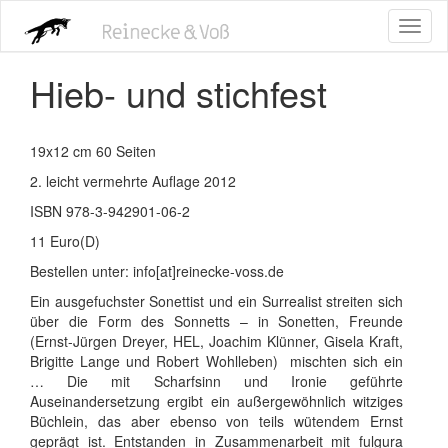
Direkt
Toggl
zum
naviga
Inhalt
Hieb- und stichfest
19x12 cm 60 Seiten
2. leicht vermehrte Auflage 2012
ISBN 978-3-942901-06-2
11 Euro(D)
Bestellen unter: info[at]reinecke-voss.de
Ein ausgefuchster Sonettist und ein Surrealist streiten sich
über die Form des Sonnetts – in Sonetten, Freunde
(Ernst-Jürgen Dreyer, HEL, Joachim Klünner, Gisela Kraft,
Brigitte Lange und Robert Wohlleben) mischten sich ein
… Die mit Scharfsinn und Ironie geführte
Auseinandersetzung ergibt ein außergewöhnlich witziges
Büchlein, das aber ebenso von teils wütendem Ernst
geprägt ist. Entstanden in Zusammenarbeit mit fulgura