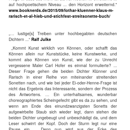
auf hochpoetischem Niveau ... den Horizont erweiternd."
www.booknerds.de/2015/09/lothar-kluenner-klaus-m-
rarisch-et-al-hieb-und-stichfest-streitsonette-buch/
„… lustige[s] Treiben unter hochbegabten deutschen
Dichtern ...“
Ralf Julke
„Kommt Kunst wirklich von Können, oder schafft das
Können allein nur Kunststücke, keine Kunstwerke, und
kommt also Können von Kunst, wie der zu Unrecht
vergessene Maler Carl Hofer es einmal formulierte? ...
Dieser Frage gehen die beiden Dichter Klünner und
Rarisch in einer Reihe von miteinander streitenden
Sonetten nach, und wie bei jeder Ei-oder-Henne-Frage ist
nicht das Ergebnis das Interessante, sondern der Prozess
des Antwortens. … Ein unterhaltsames, wunderbar
choreographiertes Scheingefecht gibt es da zu sehen, und
wenn am Ende des einundzwanzigsten Sonetts der
aufgewirbelte Staub sich wieder legt, dann stehen die
beiden Dichter ungebeugt und unbeschädigt da, und dem
Leser schwirrt der Kopf. Doch der Sturm legt nur eine
Pause ein ... Denn nun wird aus der Ecke des