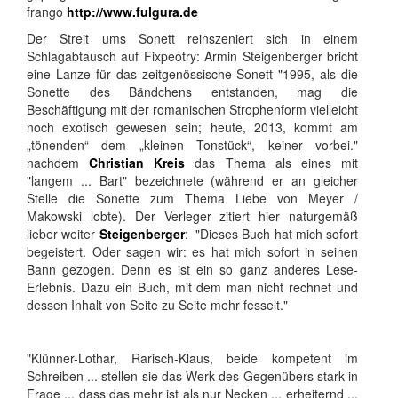
frango
http://www.fulgura.de
Der Streit ums Sonett reinszeniert sich in einem
Schlagabtausch auf Fixpeotry: Armin Steigenberger bricht
eine Lanze für das zeitgenössische Sonett "1995, als die
Sonette des Bändchens entstanden, mag die
Beschäftigung mit der romanischen Strophenform vielleicht
noch exotisch gewesen sein; heute, 2013, kommt am
„tönenden“ dem „kleinen Tonstück“, keiner vorbei."
nachdem
Christian Kreis
das Thema als eines mit
"langem ... Bart" bezeichnete (während er an gleicher
Stelle die Sonette zum Thema Liebe von Meyer /
Makowski lobte). Der Verleger zitiert hier naturgemäß
lieber weiter
Steigenberger
: "Dieses Buch hat mich sofort
begeistert. Oder sagen wir: es hat mich sofort in seinen
Bann gezogen. Denn es ist ein so ganz anderes Lese-
Erlebnis. Dazu ein Buch, mit dem man nicht rechnet und
dessen Inhalt von Seite zu Seite mehr fesselt."
"Klünner-Lothar, Rarisch-Klaus, beide kompetent im
Schreiben ... stellen sie das Werk des Gegenübers stark in
Frage ... dass das mehr ist als nur Necken ... erheiternd ...